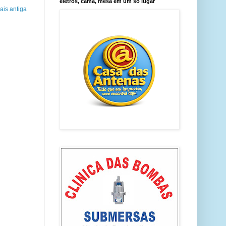
eletros, cama, mesa em um só lugar
is antiga