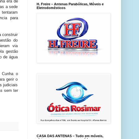
nha era de
H. Freire – Antenas Parabólicas, Móveis e
as a sede
Eletrodomésticos
s tentaram
ncia para
 construir
uestão do
ieram via
la gestão
to de água
a Cunha o
ra gerir o
 judiciais
as sem ter
CASA DAS ANTENAS – Tudo em móveis,