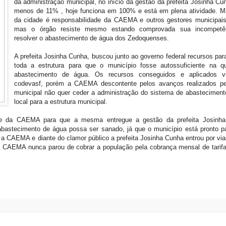
da administração municipal, no início da gestão da prefeita Josinha Cu
menos de 11% , hoje funciona em 100% e está em plena atividade. M
da cidade é responsabilidade da CAEMA e outros gestores municipai
mas o órgão resiste mesmo estando comprovada sua incompetê
resolver o abastecimento de água dos Zedoquenses.
A prefeita Josinha Cunha, buscou junto ao governo federal recursos para
toda a estrutura para que o município fosse autossuficiente na q
abastecimento de água. Os recursos conseguidos e aplicados v
codevasf, porém a CAEMA descontente pelos avanços realizados pe
municipal não quer ceder a administração do sistema de abastecimen
local para a estrutura municipal.
de da CAEMA para que a mesma entregue a gestão da prefeita Josinh
astecimento de água possa ser sanado, já que o município está pronto pa
 a CAEMA e diante do clamor público a prefeita Josinha Cunha entrou por vias
e a CAEMA nunca parou de cobrar a população pela cobrança mensal de tarif