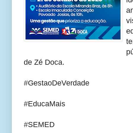
a
v
e
t
p
de Zé Doca.
#GestaoDeVerdade
#EducaMais
#SEMED