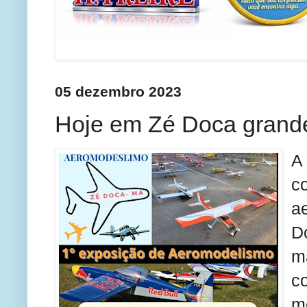
05 dezembro 2023
Hoje em Zé Doca grand
A
c
a
D
m
c
m