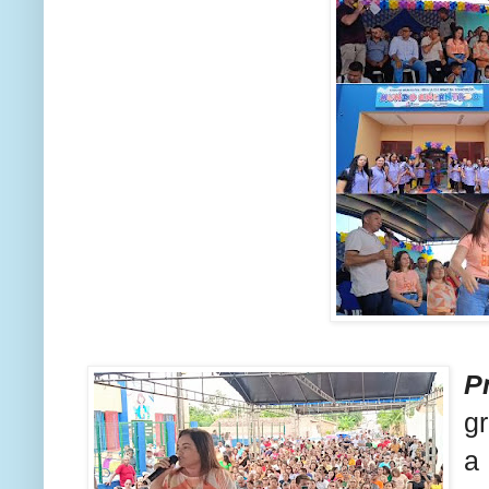
P
g
a