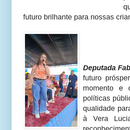
q
futuro brilhante para nossas cria
Deputada Fabi
futuro próspe
momento e c
políticas púb
qualidade pa
à Vera Luc
reconheciment