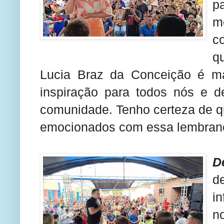
p
m
c
q
Lucia Braz da Conceição é ma
inspiração para todos nós e 
comunidade. Tenho certeza de que
emocionados com essa lembran
D
d
i
n