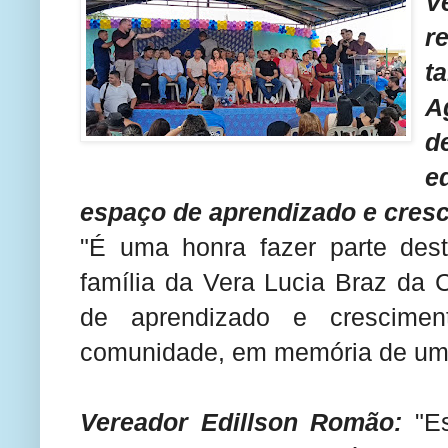
V
r
t
A
d
e
espaço de aprendizado e cresc
"É uma honra fazer parte de
família da Vera Lucia Braz da 
de aprendizado e crescime
comunidade, em memória de uma
Vereador Edillson Romão:
"E