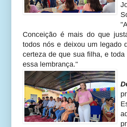
J
S
"
Conceição é mais do que justa
todos nós e deixou um legado 
certeza de que sua filha, e tod
essa lembrança."
D
p
E
a
p