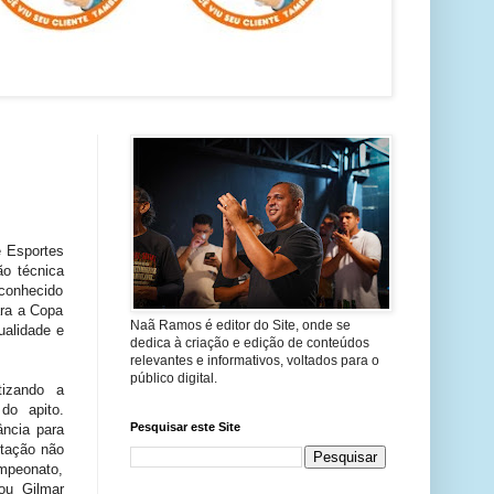
e Esportes
ão técnica
 conhecido
ara a Copa
Naã Ramos é editor do Site, onde se
ualidade e
dedica à criação e edição de conteúdos
relevantes e informativos, voltados para o
público digital.
tizando a
do apito.
Pesquisar este Site
ância para
itação não
mpeonato,
mou Gilmar