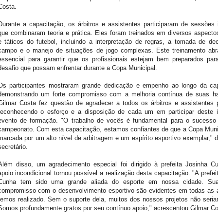
Costa.
Durante a capacitação, os árbitros e assistentes participaram de sessões 
que combinaram teoria e prática. Eles foram treinados em diversos aspecto
e táticos do futebol, incluindo a interpretação de regras, a tomada de d
campo e o manejo de situações de jogo complexas. Este treinamento abr
essencial para garantir que os profissionais estejam bem preparados par
desafio que possam enfrentar durante a Copa Municipal.
Os participantes mostraram grande dedicação e empenho ao longo da cap
demonstrando um forte compromisso com a melhoria contínua de suas hab
Gilmar Costa fez questão de agradecer a todos os árbitros e assistentes 
reconhecendo o esforço e a disposição de cada um em participar deste i
evento de formação. "O trabalho de vocês é fundamental para o sucesso
campeonato. Com esta capacitação, estamos confiantes de que a Copa Muni
marcada por um alto nível de arbitragem e um espírito esportivo exemplar," 
secretário.
Além disso, um agradecimento especial foi dirigido à prefeita Josinha C
apoio incondicional tornou possível a realização desta capacitação. "A prefei
Cunha tem sido uma grande aliada do esporte em nossa cidade. Su
compromisso com o desenvolvimento esportivo são evidentes em todas as 
temos realizado. Sem o suporte dela, muitos dos nossos projetos não seria
Somos profundamente gratos por seu contínuo apoio," acrescentou Gilmar Co