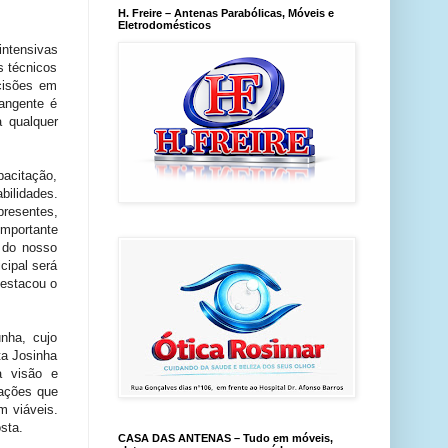
H. Freire – Antenas Parabólicas, Móveis e
Eletrodomésticos
intensivas
s técnicos
ecisões em
angente é
a qualquer
acitação,
ilidades.
presentes,
mportante
 do nosso
cipal será
destacou o
unha, cujo
ta Josinha
a visão e
ações que
m viáveis.
sta.
CASA DAS ANTENAS – Tudo em móveis,