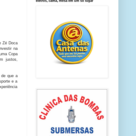
eletros, cama, mesa em um só lugar
de Zé Doca
nvestir na
r uma Copa
m justos,
é de que a
sporte e a
periência