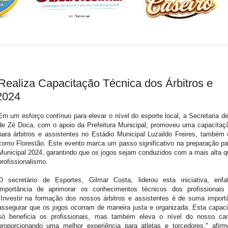
Realiza Capacitação Técnica dos Árbitros e
2024
Em um esforço contínuo para elevar o nível do esporte local, a Secretaria d
de Zé Doca, com o apoio da Prefeitura Municipal, promoveu uma capacitaç
para árbitros e assistentes no Estádio Municipal Luzaildo Freires, também
como Florestão. Este evento marca um passo significativo na preparação p
Municipal 2024, garantindo que os jogos sejam conduzidos com a mais alta q
profissionalismo.
O secretário de Esportes, Gilmar Costa, liderou esta iniciativa, enfa
importância de aprimorar os conhecimentos técnicos dos profissionais 
"Investir na formação dos nossos árbitros e assistentes é de suma import
assegurar que os jogos ocorram de maneira justa e organizada. Esta capac
só beneficia os profissionais, mas também eleva o nível do nosso ca
proporcionando uma melhor experiência para atletas e torcedores," afir