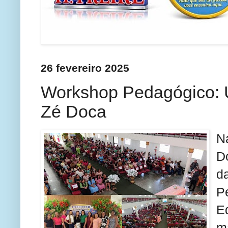
26 fevereiro 2025
Workshop Pedagógico:
Zé Doca
N
D
d
P
E
m