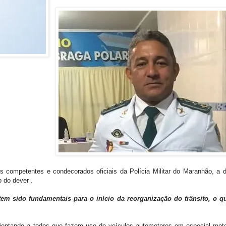
ompetentes e condecorados oficiais da Polícia Militar do Maranhão, a d
 do dever .
em sido fundamentais para o início da reorganização do trânsito, o q
entando a todos que fazem uso de veículos automotores em especial moto