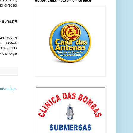
eletros, cama, mesa em um só lugar
do direção
po a PMMA
pre aqui e
as nossas
descargas
e da força
is antiga