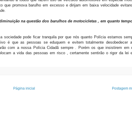
to que promova barulho em excesso e dirijam em baixa velocidade evitan
ade.
diminuição na questão dos barulhos de motocicletas , em quanto tem
 sociedade pode ficar tranquila por que nós quanto Polícia estamos sem
etivo é que as pessoas se eduquem e evitem totalmente desobedecer 
arão com a nossa Polícia Cidadã sempre . Porém os que insistirem em 
ocam a vida das pessoas em risco , certamente sentirão o rigor da lei 
Página inicial
Postagem ma