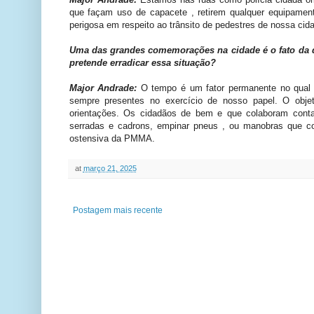
que façam uso de capacete , retirem qualquer equipamen
perigosa em respeito ao trânsito de pedestres de nossa cid
Uma das grandes comemorações na cidade é o fato da 
pretende erradicar essa situação?
Major Andrade:
O tempo é um fator permanente no qual a
sempre presentes no exercício de nosso papel. O obj
orientações. Os cidadãos de bem e que colaboram cont
serradas e cadrons, empinar pneus , ou manobras que col
ostensiva da PMMA.
at
março 21, 2025
Postagem mais recente