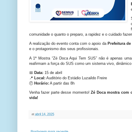
comunidade o quanto o preparo, a rapidez e o cuidado fazem
A realização do evento conta com o apoio da
Prefeitura de
e o protagonismo dos seus profissionais.
A 1ª Mostra “Zé Doca Aqui Tem SUS” não é apenas uma 
reafirmam a força do SUS como um sistema vivo, dinâmico 
📅
Data:
15 de abril
📍
Local:
Auditório do Estádio Luzaildo Freire
🕗
Horário:
A partir das 8h
Venha fazer parte desse momento!
Zé Doca mostra com 
vida!
at
abril 14, 2025
Postagem mais recente