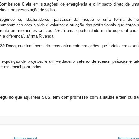
Bombeiros Civis
em situações de emergência e o impacto direto de uma
eficaz na preservação de vidas.
Segundo os idealizadores, participar da mostra é uma forma de re
compromisso com a vida e valorizar a atuação dos profissionais que estão n
frente em momentos críticos. “Será uma oportunidade muito especial para
 a diferença”, afirma Rivanda.
 Zé Doca
, que tem investido constantemente em ações que fortalecem a saú
exposição de projetos: é um verdadeiro
celeiro de ideias, práticas e ta
e essencial para todos.
orgulho que aqui tem SUS, tem compromisso com a saúde e tem cuid
Página inicial
Postagem ma