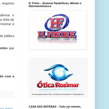
 resposta
H. Freire – Antenas Parabólicas, Móveis e
Eletrodomésticos
afirmar o
a linha de
 mostrar à
de pública
lentos
que
ado com a
CASA DAS ANTENAS – Tudo em móveis,
is antiga