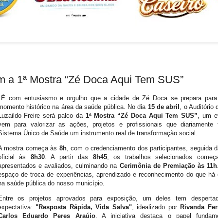
m a 1ª Mostra “Zé Doca Aqui Tem SUS”
É com entusiasmo e orgulho que a cidade de Zé Doca se prepara para
momento histórico na área da saúde pública. No dia
15 de abril
, o Auditório
Luzaildo Freire será palco da
1ª Mostra “Zé Doca Aqui Tem SUS”
, um e
vem para valorizar as ações, projetos e profissionais que diariamente
Sistema Único de Saúde um instrumento real de transformação social.
A mostra começa às
8h
, com o credenciamento dos participantes, seguida d
oficial às
8h30
. A partir das
8h45
, os trabalhos selecionados come
apresentados e avaliados, culminando na
Cerimônia de Premiação às 11h
espaço de troca de experiências, aprendizado e reconhecimento do que há
na saúde pública do nosso município.
Entre os projetos aprovados para exposição, um deles tem desperta
expectativa:
"Resposta Rápida, Vida Salva"
, idealizado por
Rivanda Fe
Carlos Eduardo Peres Araújo
. A iniciativa destaca o papel fundam