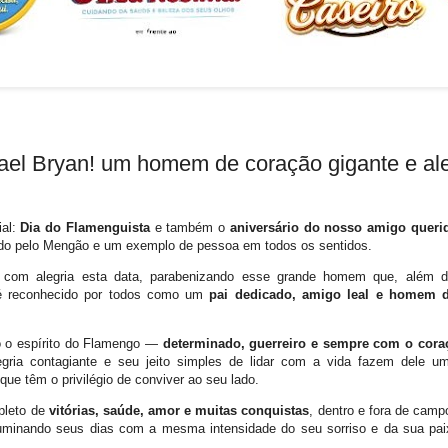
fael Bryan! um homem de coração gigante e ale
ial:
Dia do Flamenguista
e também o
aniversário do nosso amigo querid
ado pelo Mengão e um exemplo de pessoa em todos os sentidos.
 com alegria esta data, parabenizando esse grande homem que, além 
é reconhecido por todos como um
pai dedicado, amigo leal e homem d
o o espírito do Flamengo —
determinado, guerreiro e sempre com o cora
egria contagiante e seu jeito simples de lidar com a vida fazem dele u
que têm o privilégio de conviver ao seu lado.
pleto de
vitórias, saúde, amor e muitas conquistas
, dentro e fora de camp
luminando seus dias com a mesma intensidade do seu sorriso e da sua pai