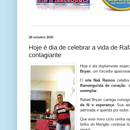
28 outubro 2025
Hoje é dia de celebrar a vida de Ra
contagiante
Hoje é dia duplamente espec
Bryan
, um torcedor apaixon
O
site Naã Ramos
celebra
flamenguista de coração
, 
exemplar
.
Rafael Bryan carrega consig
de fé e esperança
. Sua al
admirada e querida por todos 
Que este novo ciclo venha re
brilho do Mengão continue i
negra!