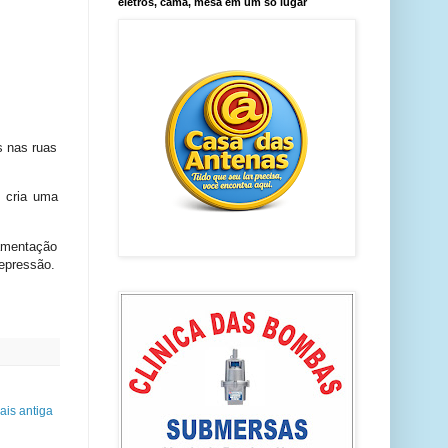
eletros, cama, mesa em um só lugar
os nas ruas
e cria uma
lamentação
epressão.
is antiga