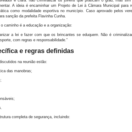
reador é clara: não criminalizar os jovens que praticam o grau, mas sim 
mentar. A ideia é encaminhar um Projeto de Lei à Câmara Municipal para 
prática como modalidade esportiva no município. Caso aprovado pelos ver
para sanção da prefeita
Flavinha Cunha
.
 o caminho é a educação e a organização:
nizar a lei e fazer com que os brincantes se eduquem. Não é criminalizar
sporte, com regras e responsabilidade.”
cífica e regras definidas
discutidos na reunião estão:
ática das manobras;
;
onsáveis;
s.
trutura completa de segurança, incluindo: