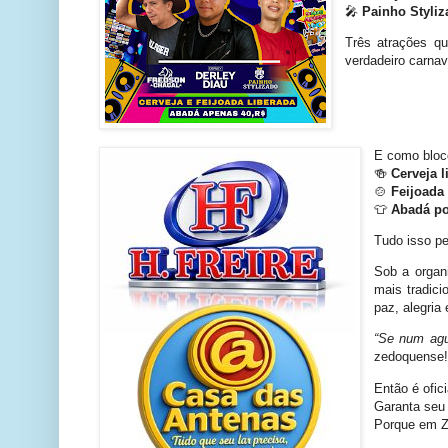
🎤
Painho Styliz
Três atrações q
verdadeiro carnav
E como bloco
🍻
Cerveja l
🍲
Feijoada 
👕
Abadá po
Tudo isso pe
Sob a orga
mais tradici
paz, alegria 
“Se num agu
zedoquense!
Então é ofici
Garanta seu 
Porque em 