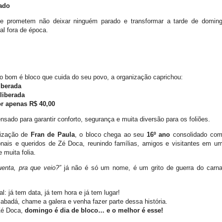
ado
ue prometem não deixar ninguém parado e transformar a tarde de domi
al fora de época.
 bom é bloco que cuida do seu povo, a organização caprichou:
iberada
liberada
r apenas R$ 40,00
nsado para garantir conforto, segurança e muita diversão para os foliões.
nização de
Fran de Paula
, o bloco chega ao seu
16º ano
consolidado co
onais e queridos de Zé Doca, reunindo famílias, amigos e visitantes em u
e muita folia.
enta, pra que veio?”
já não é só um nome, é um grito de guerra do carna
al: já tem data, já tem hora e já tem lugar!
abadá, chame a galera e venha fazer parte dessa história.
Zé Doca,
domingo é dia de bloco… e o melhor é esse!