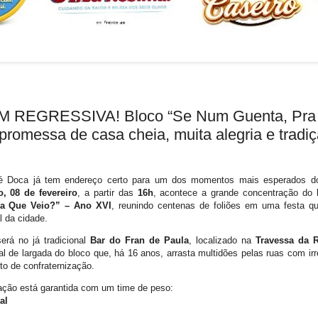
REGRESSIVA! Bloco “Se Num Guenta, Pra
promessa de casa cheia, muita alegria e tradi
é Doca já tem endereço certo para um dos momentos mais esperados d
, 08 de fevereiro
, a partir das
16h
, acontece a grande concentração do
a Que Veio?” – Ano XVI
, reunindo centenas de foliões em uma festa qu
l da cidade.
erá no já tradicional
Bar do Fran de Paula
, localizado na
Travessa da 
ial de largada do bloco que, há 16 anos, arrasta multidões pelas ruas com irr
to de confraternização.
ação está garantida com um time de peso:
al