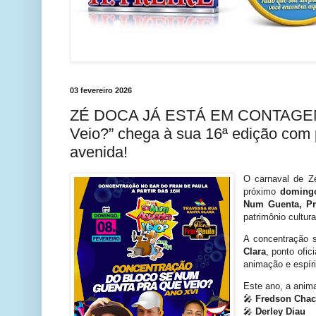
03 fevereiro 2026
ZÉ DOCA JÁ ESTÁ EM CONTAGEM 
Veio?” chega à sua 16ª edição com 
avenida!
O carnaval de Z
próximo
domingo
Num Guenta, Pr
patrimônio cultura
A concentração s
Clara
, ponto ofic
animação e espíri
Este ano, a anim
🎤
Fredson Chac
🎤
Derley Diau