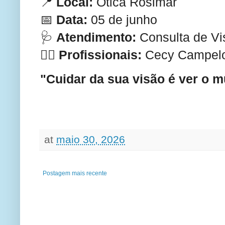
📍
Local:
Ótica Rosimar
📅
Data:
05 de junho
🩺
Atendimento:
Consulta de Vi
👨‍⚕️
Profissionais:
Cecy Campelo 
"Cuidar da sua visão é ver o 
at
maio 30, 2026
Postagem mais recente