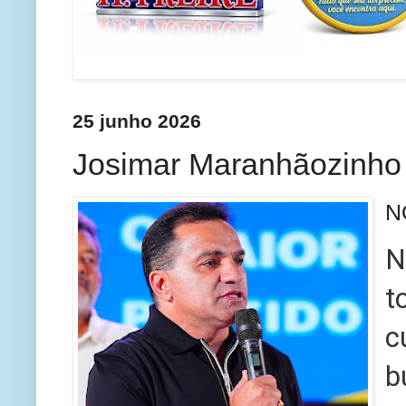
25 junho 2026
Josimar Maranhãozinho 
N
N
t
c
b