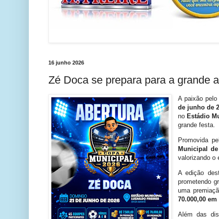
16 junho 2026
Zé Doca se prepara para a grande a
A paixão pelo
de junho de 
no
Estádio Mu
grande festa.
Promovida p
Municipal d
valorizando o
A edição des
prometendo gr
uma premiaçã
70.000,00 em
Além das dis