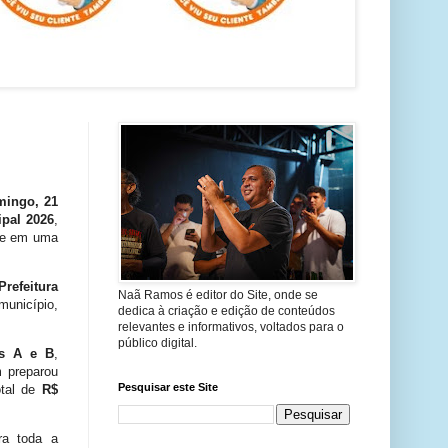
mingo, 21
ipal 2026
,
rte em uma
Prefeitura
Naã Ramos é editor do Site, onde se
unicípio,
dedica à criação e edição de conteúdos
relevantes e informativos, voltados para o
público digital.
es A e B
,
 preparou
Pesquisar este Site
tal de
R$
ra toda a