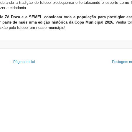
lebrando a tradição do futebol zedoquense e fortalecendo o esporte como 
azer e cidadania.
 de Zé Doca e a SEMEL convidam toda a população para prestigiar es
r parte de mais uma edição histórica da Copa Municipal 2026.
Venha torc
aixão pelo futebol em nosso município!
Página inicial
Postagem ma