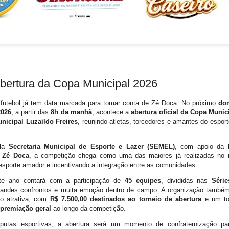
bertura da Copa Municipal 2026
 futebol já tem data marcada para tomar conta de Zé Doca. No próximo
do
2026
, a partir das
8h da manhã
, acontece a
abertura oficial da Copa Munic
nicipal Luzaildo Freires
, reunindo atletas, torcedores e amantes do espo
ela
Secretaria Municipal de Esporte e Lazer (SEMEL)
, com apoio da
e Zé Doca
, a competição chega como uma das maiores já realizadas no m
 esporte amador e incentivando a integração entre as comunidades.
te ano contará com a participação de
45 equipes
, divididas nas
Séri
andes confrontos e muita emoção dentro de campo. A organização também
o atrativa, com
R$ 7.500,00 destinados ao torneio de abertura
e um to
 premiação geral
ao longo da competição.
putas esportivas, a abertura será um momento de confraternização pa