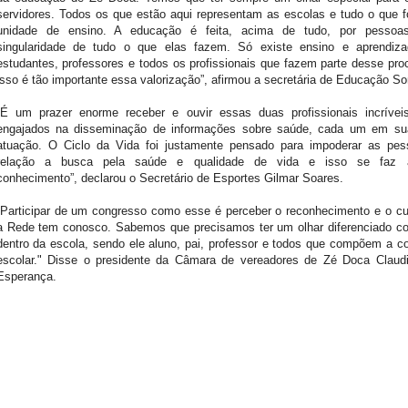
servidores. Todos os que estão aqui representam as escolas e tudo o que
unidade de ensino. A educação é feita, acima de tudo, por pesso
singularidade de tudo o que elas fazem. Só existe ensino e aprendi
estudantes, professores e todos os profissionais que fazem parte desse pro
isso é tão importante essa valorização”, afirmou a secretária de Educação So
“É um prazer enorme receber e ouvir essas duas profissionais incrívei
engajados na disseminação de informações sobre saúde, cada um em su
atuação. O Ciclo da Vida foi justamente pensado para impoderar as pe
relação a busca pela saúde e qualidade de vida e isso se faz a
conhecimento”, declarou o Secretário de Esportes Gilmar Soares.
“Participar de um congresso como esse é perceber o reconhecimento e o c
a Rede tem conosco. Sabemos que precisamos ter um olhar diferenciado c
dentro da escola, sendo ele aluno, pai, professor e todos que compõem a 
escolar." Disse o presidente da Câmara de vereadores de Zé Doca Claud
Esperança.