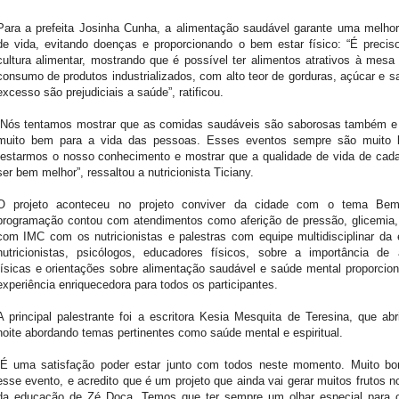
Para a prefeita Josinha Cunha, a alimentação saudável garante uma melho
de vida, evitando doenças e proporcionando o bem estar físico: “É preci
cultura alimentar, mostrando que é possível ter alimentos atrativos à mesa 
consumo de produtos industrializados, com alto teor de gorduras, açúcar e s
excesso são prejudiciais a saúde”, ratificou.
“Nós tentamos mostrar que as comidas saudáveis são saborosas também e 
muito bem para a vida das pessoas. Esses eventos sempre são muito 
testarmos o nosso conhecimento e mostrar que a qualidade de vida de ca
ser bem melhor”, ressaltou a nutricionista Ticiany.
O projeto aconteceu no projeto conviver da cidade com o tema Bem
programação contou com atendimentos como aferição de pressão, glicemia
com IMC com os nutricionistas e palestras com equipe multidisciplinar da
nutricionistas, psicólogos, educadores físicos, sobre a importância de 
físicas e orientações sobre alimentação saudável e saúde mental proporci
experiência enriquecedora para todos os participantes.
A principal palestrante foi a escritora Kesia Mesquita de Teresina, que abr
noite abordando temas pertinentes como saúde mental e espiritual.
“É uma satisfação poder estar junto com todos neste momento. Muito bom
esse evento, e acredito que é um projeto que ainda vai gerar muitos frutos no
da educação de Zé Doca. Temos que ter sempre um olhar especial para 