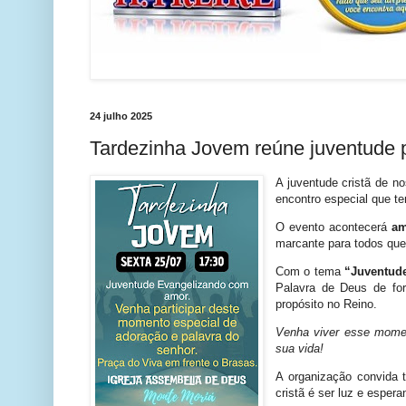
24 julho 2025
Tardezinha Jovem reúne juventude p
A juventude cristã de n
encontro especial que t
O evento acontecerá
am
marcante para todos que
Com o tema
“Juventud
Palavra de Deus de fo
propósito no Reino.
Venha viver esse momen
sua vida!
A organização convida t
cristã é ser luz e esper