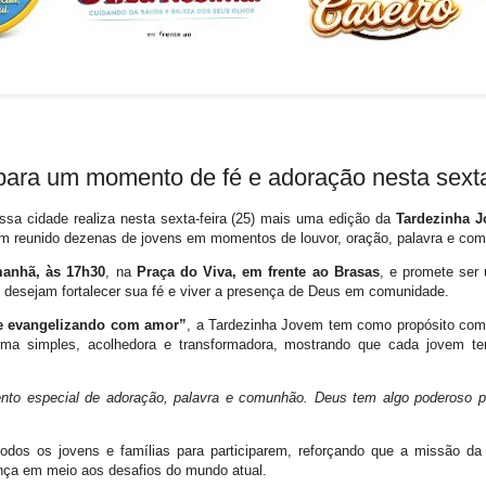
ara um momento de fé e adoração nesta sexta
ossa cidade realiza nesta sexta-feira (25) mais uma edição da
Tardezinha 
em reunido dezenas de jovens em momentos de louvor, oração, palavra e co
anhã, às 17h30
, na
Praça do Viva, em frente ao Brasas
, e promete ser
 desejam fortalecer sua fé e viver a presença de Deus em comunidade.
e evangelizando com amor”
, a Tardezinha Jovem tem como propósito comp
rma simples, acolhedora e transformadora, mostrando que cada jovem te
to especial de adoração, palavra e comunhão. Deus tem algo poderoso p
odos os jovens e famílias para participarem, reforçando que a missão da
ança em meio aos desafios do mundo atual.